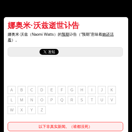
娜奥米·沃兹逝世讣告
娜奥米·沃兹（Naomi Watts）的
预期
讣告（“预期”意味着
她还活
着
）。
A
B
C
D
E
F
G
H
I
J
K
L
M
N
O
P
Q
R
S
T
U
V
W
X
Y
Z
以下非真实新闻。（谁都没死）