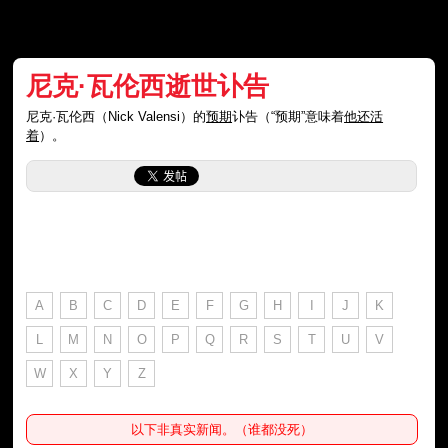
尼克·瓦伦西逝世讣告
尼克·瓦伦西（Nick Valensi）的
预期
讣告（“预期”意味着
他还活
着
）。
A
B
C
D
E
F
G
H
I
J
K
L
M
N
O
P
Q
R
S
T
U
V
W
X
Y
Z
以下非真实新闻。（谁都没死）