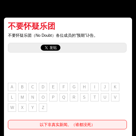
不要怀疑乐团
不要怀疑乐团（No Doubt）各位成员的“预期”讣告。
A
B
C
D
E
F
G
H
I
J
K
L
M
N
O
P
Q
R
S
T
U
V
W
X
Y
Z
以下非真实新闻。（谁都没死）