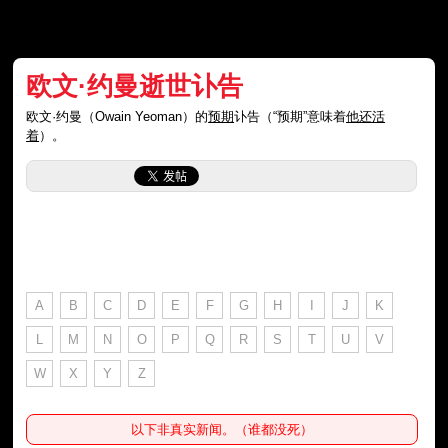
欧文·约曼逝世讣告
欧文·约曼（Owain Yeoman）的
预期
讣告（“预期”意味着
他还活
着
）。
A
B
C
D
E
F
G
H
I
J
K
L
M
N
O
P
Q
R
S
T
U
V
W
X
Y
Z
以下非真实新闻。（谁都没死）