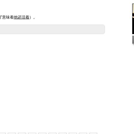
期”意味着
他还活着
）。