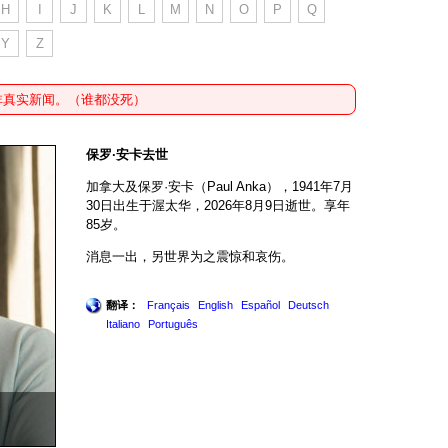
H
I
J
K
L
M
N
O
P
Q
Y
Z
非真实新闻。（谁都没死）
保罗·安卡去世
加拿大及保罗·安卡（Paul Anka），1941年7月
30日出生于渥太华，2026年8月9日逝世。享年
85岁。
消息一出，另世界为之震惊和哀伤。
翻译：
Français
English
Español
Deutsch
Italiano
Português