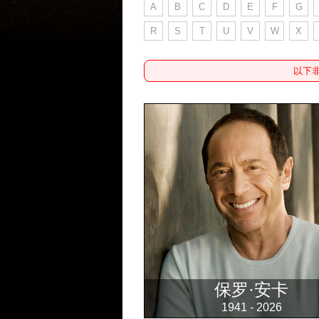
A
B
C
D
E
F
G
R
S
T
U
V
W
X
以下
保罗·安卡
1941 - 2026