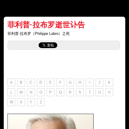
菲利普·拉布罗逝世讣告
菲利普·拉布罗（Philippe Labro）之死
A
B
C
D
E
F
G
H
I
J
K
L
M
N
O
P
Q
R
S
T
U
V
W
X
Y
Z