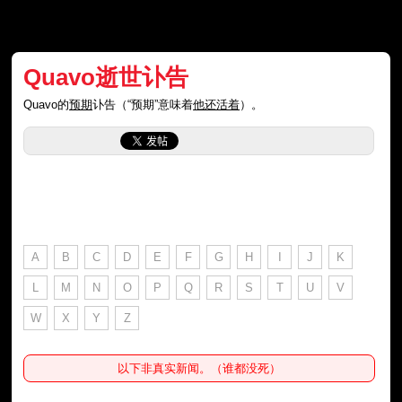
Quavo逝世讣告
Quavo的
预期
讣告（“预期”意味着
他还活着
）。
A
B
C
D
E
F
G
H
I
J
K
L
M
N
O
P
Q
R
S
T
U
V
W
X
Y
Z
以下非真实新闻。（谁都没死）