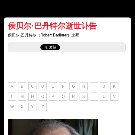
侯贝尔·巴丹特尔逝世讣告
侯贝尔·巴丹特尔（Robert Badinter）之死
A
B
C
D
E
F
G
H
I
J
K
L
M
N
O
P
Q
R
S
T
U
V
W
X
Y
Z