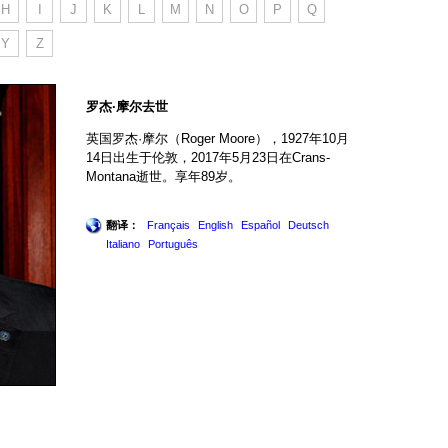
H
I
J
K
L
M
N
O
P
Q
Y
Z
罗杰·摩尔去世
英国罗杰·摩尔（Roger Moore），1927年10月
14日出生于伦敦，2017年5月23日在Crans-
Montana逝世。享年89岁。
翻译：
Français
English
Español
Deutsch
Italiano
Português