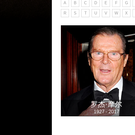
A
B
C
D
E
F
G
R
S
T
U
V
W
X
罗杰·摩尔
1927 - 2017