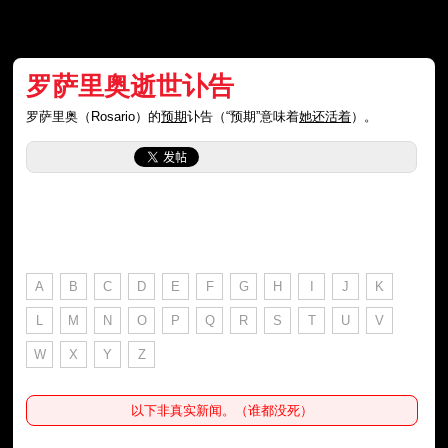
罗萨里奥逝世讣告
罗萨里奥（Rosario）的
预期
讣告（“预期”意味着
她还活着
）。
A
B
C
D
E
F
G
H
I
J
K
L
M
N
O
P
Q
R
S
T
U
V
W
X
Y
Z
以下非真实新闻。（谁都没死）