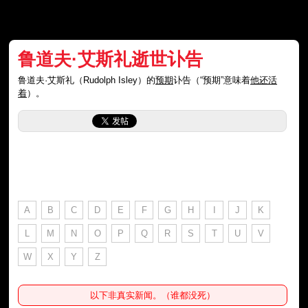
鲁道夫·艾斯礼逝世讣告
鲁道夫·艾斯礼（Rudolph Isley）的
预期
讣告（“预期”意味着
他还活
着
）。
A
B
C
D
E
F
G
H
I
J
K
L
M
N
O
P
Q
R
S
T
U
V
W
X
Y
Z
以下非真实新闻。（谁都没死）