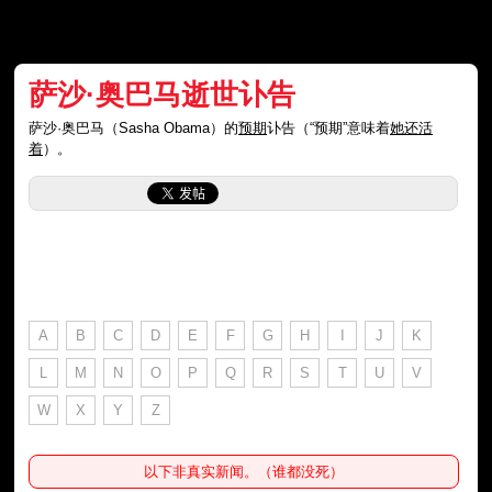
萨沙·奥巴马逝世讣告
萨沙·奥巴马（Sasha Obama）的
预期
讣告（“预期”意味着
她还活
着
）。
A
B
C
D
E
F
G
H
I
J
K
L
M
N
O
P
Q
R
S
T
U
V
W
X
Y
Z
以下非真实新闻。（谁都没死）