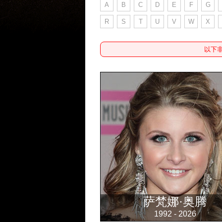
A
B
C
D
E
F
G
R
S
T
U
V
W
X
以下
萨梵娜·奥腾
1992 - 2026