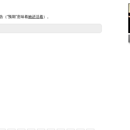
告（“预期”意味着
她还活着
）。