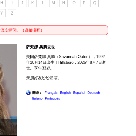
H
I
J
K
L
M
N
O
P
Q
Y
Z
非真实新闻。（谁都没死）
萨梵娜·奥腾去世
美国萨梵娜·奥腾（Savannah Outen），1992
年10月14日出生于Hillsboro，2026年8月7日逝
世。享年33岁。
亲朋好友纷纷吊唁。
翻译：
Français
English
Español
Deutsch
Italiano
Português