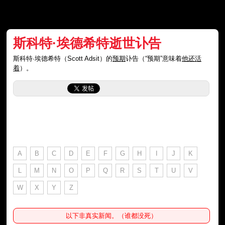
斯科特·埃德希特逝世讣告
斯科特·埃德希特（Scott Adsit）的
预期
讣告（“预期”意味着
他还活
着
）。
A
B
C
D
E
F
G
H
I
J
K
L
M
N
O
P
Q
R
S
T
U
V
W
X
Y
Z
以下非真实新闻。（谁都没死）