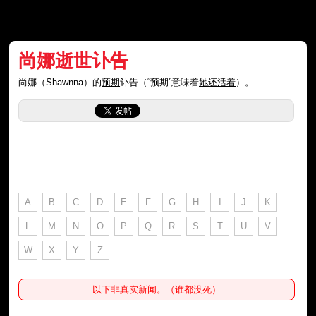
尚娜逝世讣告
尚娜（Shawnna）的
预期
讣告（“预期”意味着
她还活着
）。
A
B
C
D
E
F
G
H
I
J
K
L
M
N
O
P
Q
R
S
T
U
V
W
X
Y
Z
以下非真实新闻。（谁都没死）