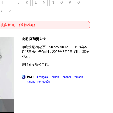
H
I
J
K
L
M
N
O
P
Q
Y
Z
非真实新闻。（谁都没死）
沈尼·阿胡贾去世
印度沈尼·阿胡贾（Shiney Ahuja），1974年5
月15日出生于Delhi，2026年8月9日逝世。享年
52岁。
亲朋好友纷纷吊唁。
翻译：
Français
English
Español
Deutsch
Italiano
Português