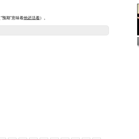
“预期”意味着
他还活着
）。