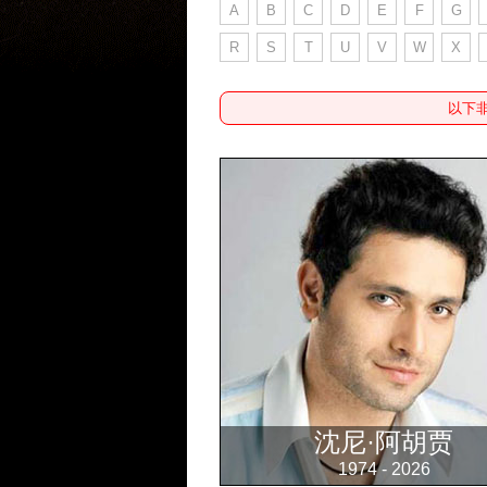
A
B
C
D
E
F
G
R
S
T
U
V
W
X
以下
沈尼·阿胡贾
1974 - 2026