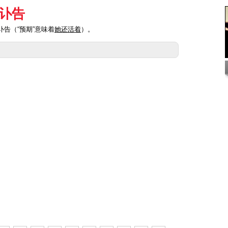
讣告
讣告（“预期”意味着
她还活着
）。