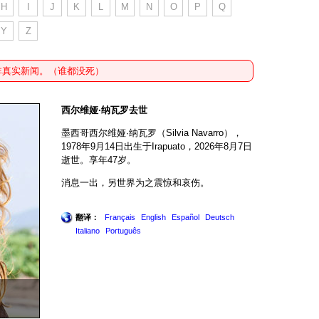
H
I
J
K
L
M
N
O
P
Q
Y
Z
非真实新闻。（谁都没死）
西尔维娅·纳瓦罗去世
墨西哥西尔维娅·纳瓦罗（Silvia Navarro），
1978年9月14日出生于Irapuato，2026年8月7日
逝世。享年47岁。
消息一出，另世界为之震惊和哀伤。
翻译：
Français
English
Español
Deutsch
Italiano
Português