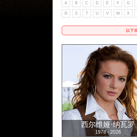
A
B
C
D
E
F
G
R
S
T
U
V
W
X
以下
西尔维娅·纳瓦罗
1978 - 2026