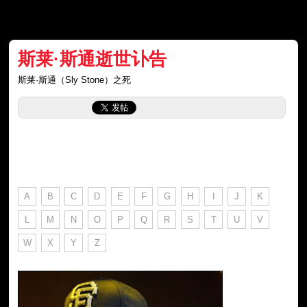
斯莱·斯通逝世讣告
斯莱·斯通（Sly Stone）之死
A
B
C
D
E
F
G
H
I
J
K
L
M
N
O
P
Q
R
S
T
U
V
W
X
Y
Z