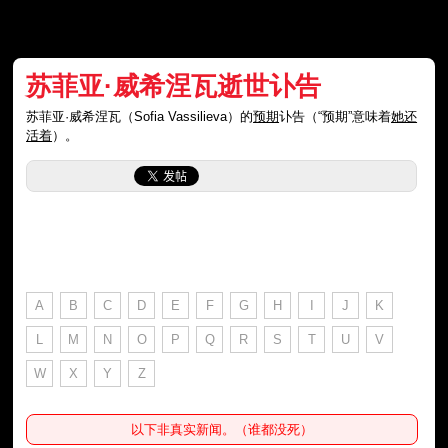
苏菲亚·威希涅瓦逝世讣告
苏菲亚·威希涅瓦（Sofia Vassilieva）的
预期
讣告（“预期”意味着
她还
活着
）。
A
B
C
D
E
F
G
H
I
J
K
L
M
N
O
P
Q
R
S
T
U
V
W
X
Y
Z
以下非真实新闻。（谁都没死）