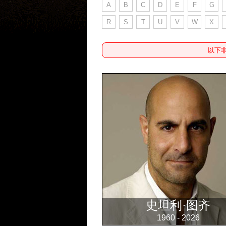
A
B
C
D
E
F
G
R
S
T
U
V
W
X
以下
史坦利·图齐
1960 - 2026