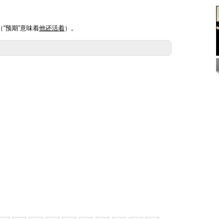
（“预期”意味着
他还活着
）。