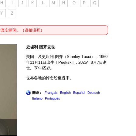
H
I
J
K
L
M
N
O
P
Q
Y
Z
非真实新闻。（谁都没死）
史坦利·图齐去世
美国、及史坦利·图齐（Stanley Tucci），1960
年11月11日出生于Peekskill，2026年8月7日逝
世。享年65岁。
世界各地的悼念纷至沓来。
翻译：
Français
English
Español
Deutsch
Italiano
Português