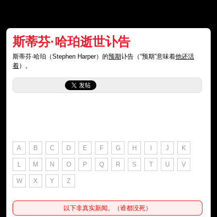
斯蒂芬·哈珀逝世讣告
斯蒂芬·哈珀（Stephen Harper）的
预期
讣告（“预期”意味着
他还活
着
）。
A
B
C
D
E
F
G
H
I
J
K
L
M
N
O
P
Q
R
S
T
U
V
W
X
Y
Z
以下非真实新闻。（谁都没死）