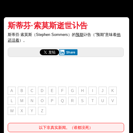
斯蒂芬·索莫斯逝世讣告
斯蒂芬·索莫斯（Stephen Sommers）的
预期
讣告（“预期”意味着
他
还活着
）。
Share
A
B
C
D
E
F
G
H
I
J
K
L
M
N
O
P
Q
R
S
T
U
V
W
X
Y
Z
以下非真实新闻。（谁都没死）