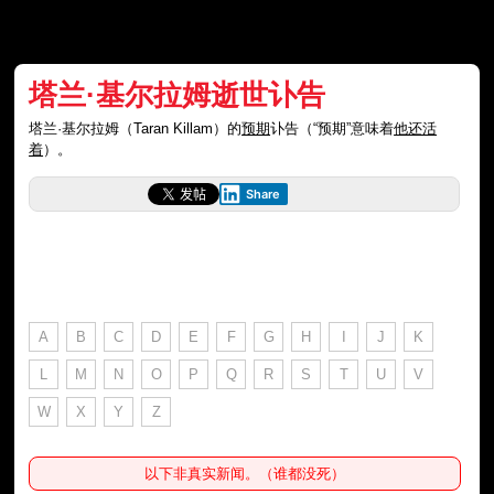
塔兰·基尔拉姆逝世讣告
塔兰·基尔拉姆（Taran Killam）的
预期
讣告（“预期”意味着
他还活
着
）。
Share
A
B
C
D
E
F
G
H
I
J
K
L
M
N
O
P
Q
R
S
T
U
V
W
X
Y
Z
以下非真实新闻。（谁都没死）