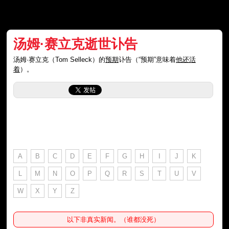
汤姆·赛立克逝世讣告
汤姆·赛立克（Tom Selleck）的
预期
讣告（“预期”意味着
他还活
着
）。
A
B
C
D
E
F
G
H
I
J
K
L
M
N
O
P
Q
R
S
T
U
V
W
X
Y
Z
以下非真实新闻。（谁都没死）