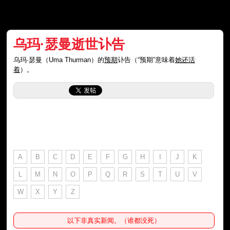
乌玛·瑟曼逝世讣告
乌玛·瑟曼（Uma Thurman）的
预期
讣告（“预期”意味着
她还活
着
）。
A
B
C
D
E
F
G
H
I
J
K
L
M
N
O
P
Q
R
S
T
U
V
W
X
Y
Z
以下非真实新闻。（谁都没死）