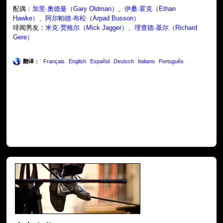
配偶：
加里·奧德曼（Gary Oldman）
、
伊桑·霍克（Ethan
Hawke）
、
阿尔帕德·布松（Arpad Busson）
绯闻男友：
米克·贾格尔（Mick Jagger）
、
理查德·基尔（Richard
Gere）
翻译：
Français
English
Español
Deutsch
Italiano
Português