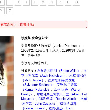
H
I
J
K
L
M
N
O
P
Q
Y
Z
非真实新闻。（谁都没死）
珍妮丝·狄金森去世
美国及珍妮丝·狄金森（Janice Dickinson），
1955年2月15日出生于纽约，2026年8月7日逝
世。享年71岁。
亲朋好友纷纷吊唁。
绯闻男友：
布鲁斯·威利斯（Bruce Willis）
、
杰
克·尼科尔森（Jack Nicholson）
、
米克·贾格尔
（Mick Jagger）
、
西尔维斯特·史泰龙
（Sylvester Stallone）
、
罗曼·波兰斯基
（Roman Polanski）
、
沃伦·比蒂（Warren
Beatty）
、
摩纳哥亲王阿尔贝二世（Albert II of
Monaco）
、
朗尼·伍德（Ronnie Wood）
、
约翰
·库萨克（John Cusack）
、
格蕾丝·琼斯
（Grace Jones）
、
连恩·尼逊（Liam