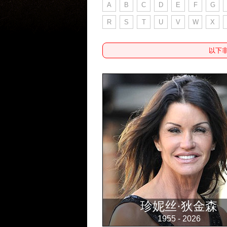
A
B
C
D
E
F
G
R
S
T
U
V
W
X
以下
珍妮丝·狄金森
1955 - 2026