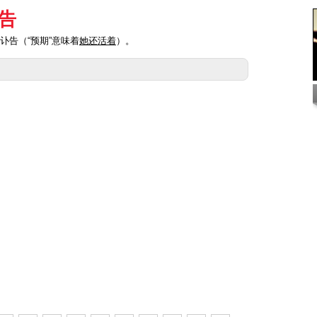
告
讣告（“预期”意味着
她还活着
）。