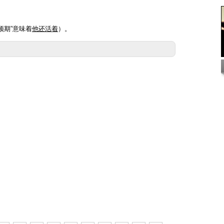
预期”意味着
他还活着
）。