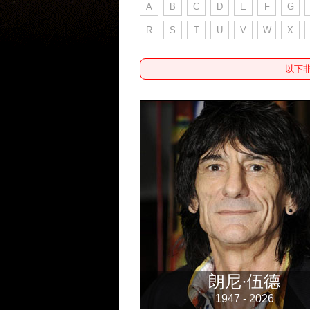
A
B
C
D
E
F
G
R
S
T
U
V
W
X
以下
朗尼·伍德
1947 - 2026