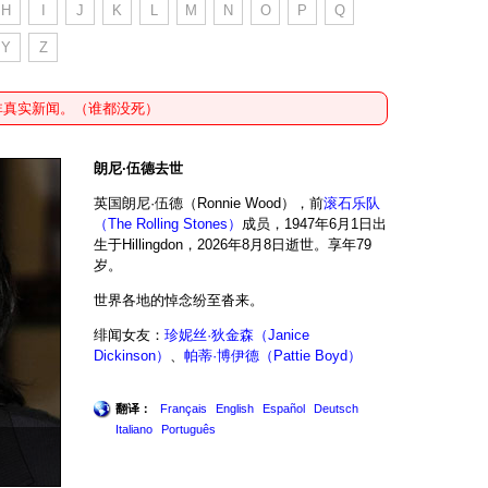
H
I
J
K
L
M
N
O
P
Q
Y
Z
非真实新闻。（谁都没死）
朗尼·伍德去世
英国朗尼·伍德（Ronnie Wood），前
滚石乐队
（The Rolling Stones）
成员，1947年6月1日出
生于Hillingdon，2026年8月8日逝世。享年79
岁。
世界各地的悼念纷至沓来。
绯闻女友：
珍妮丝·狄金森（Janice
Dickinson）
、
帕蒂·博伊德（Pattie Boyd）
翻译：
Français
English
Español
Deutsch
Italiano
Português